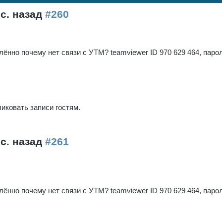
ес. назад
#260
ённо почему нет связи с УТМ? teamviewer ID 970 629 464, парол
иковать записи гостям.
ес. назад
#261
ённо почему нет связи с УТМ? teamviewer ID 970 629 464, парол