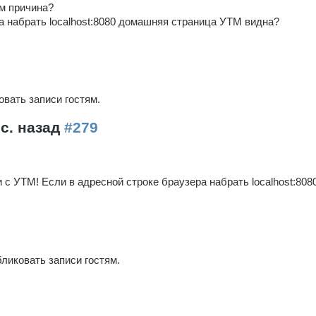
ем причина?
а набрать localhost:8080 домашняя страница УТМ видна?
вать записи гостям.
ес. назад
#279
и с УТМ! Если в адресной строке браузера набрать localhost:80
ликовать записи гостям.