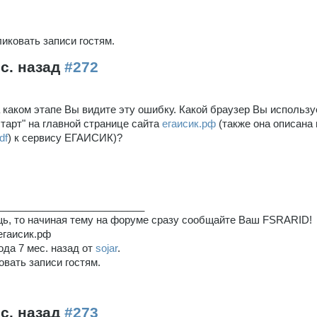
иковать записи гостям.
ес. назад
#272
 каком этапе Вы видите эту ошибку. Какой браузер Вы использ
тарт" на главной странице сайта
егаисик.рф
(также она описана 
df
) к сервису ЕГАИСИК)?
__________________________
ь, то начиная тему на форуме сразу сообщайте Ваш FSRARID!
егаисик.рф
ода 7 мес. назад от
sojar
.
вать записи гостям.
ес. назад
#273