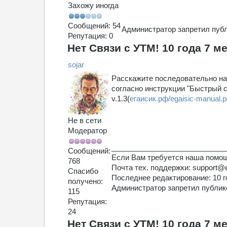
Захожу иногда
Сообщений: 54
Администратор запретил публ
Репутация: 0
Нет Связи с УТМ!
10 года 7 м
sojar
Расскажите последовательно на
согласно инструкции "Быстрый с
v.1.3(
егаисик.рф/egaisic-manual.p
Не в сети
Модератор
____________________________
Сообщений:
Если Вам требуется наша помощ
768
Почта тех. поддержки: support@
Спасибо
Последнее редактирование: 10 г
получено:
Администратор запретил публико
115
Репутация:
24
Нет Связи с УТМ!
10 года 7 м