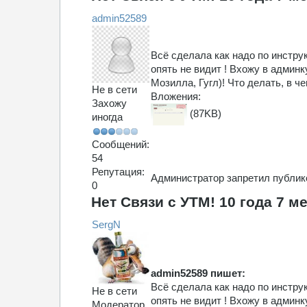
admin52589
Всё сделала как надо по инстру
опять не видит ! Вхожу в админк
Мозилла, Гугл)! Что делать, в ч
Не в сети
Вложения:
Захожу
(87KB)
иногда
Сообщений:
54
Репутация:
Администратор запретил публико
0
Нет Связи с УТМ!
10 года 7 м
SergN
admin52589 пишет:
Всё сделала как надо по инстру
Не в сети
опять не видит ! Вхожу в админк
Модератор