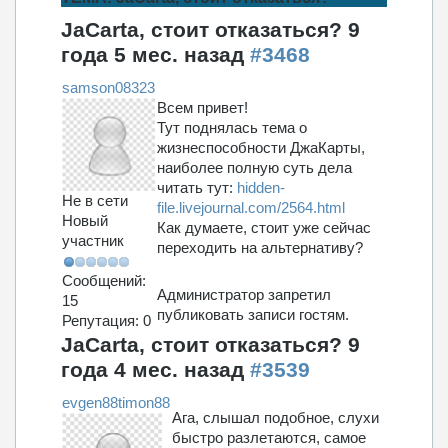
JaCarta, стоит отказаться?
9
года 5 мес. назад
#3468
samson08323
Всем привет!
Тут поднялась тема о
жизнеспособности ДжаКарты,
наиболее полную суть дела
читать тут:
hidden-
Не в сети
file.livejournal.com/2564.html
Новый
Как думаете, стоит уже сейчас
участник
переходить на альтернативу?
Сообщений:
Администратор запретил
15
публиковать записи гостям.
Репутация: 0
JaCarta, стоит отказаться?
9
года 4 мес. назад
#3539
evgen88timon88
Ага, слышал подобное, слухи
быстро разлетаются, самое